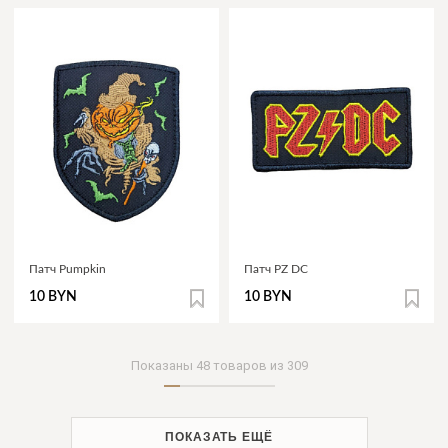
Патч Pumpkin
Патч PZ DC
10 BYN
10 BYN
Показаны
48
товаров из
309
ПОКАЗАТЬ ЕЩЁ