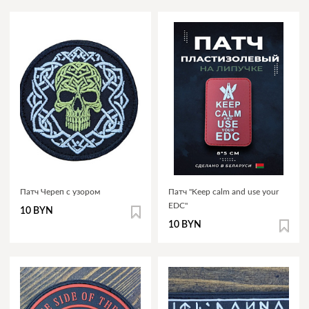
Патч Череп с узором
Патч "Keep calm and use your
EDC"
10 BYN
10 BYN