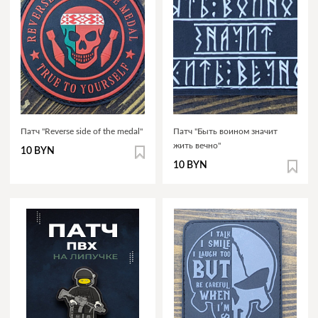
Патч "Reverse side of the medal"
Патч "Быть воином значит
жить вечно"
10 BYN
10 BYN