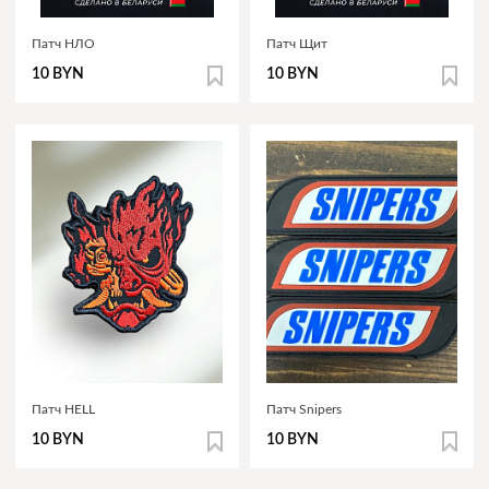
Патч НЛО
Патч Щит
10 BYN
10 BYN
Патч HELL
Патч Snipers
10 BYN
10 BYN