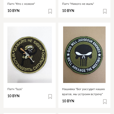
Патч "Кто с ножом"
Патч "Никого не жаль"
10 BYN
10 BYN
Патч "Ъуъ"
Нашивка "Бог рассудит наших
врагов, мы устроим встречу"
10 BYN
10 BYN