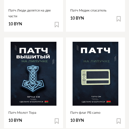
Патч Люди делятся на две
Патч Медик спасатель
части
10 BYN
10 BYN
Патч Молот Тора
Патч флаг РБ camo
10 BYN
10 BYN