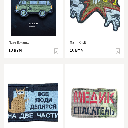
Патч Буханка
Патч КиШ
10 BYN
10 BYN