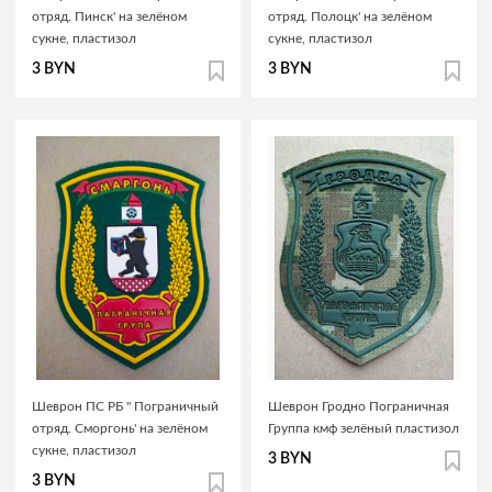
отряд. Пинск' на зелёном
отряд. Полоцк' на зелёном
сукне, пластизол
сукне, пластизол
3 BYN
3 BYN
Шеврон ПС РБ " Пограничный
Шеврон Гродно Пограничная
отряд. Сморгонь' на зелёном
Группа кмф зелёный пластизол
сукне, пластизол
3 BYN
3 BYN