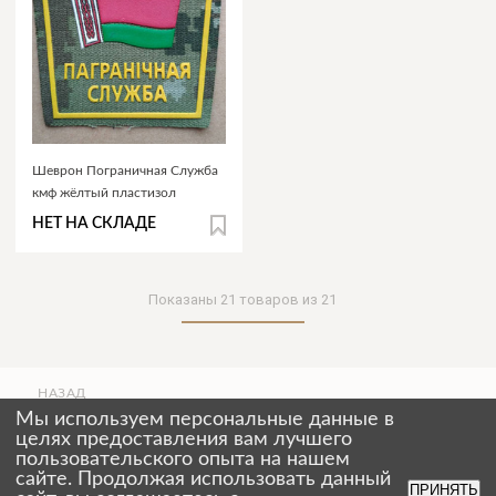
Шеврон Пограничная Служба
кмф жёлтый пластизол
НЕТ НА СКЛАДЕ
Показаны
21
товаров из
21
НАЗАД
ВВЕРХ
Мы используем персональные данные в
СТРАНИЦЫ
целях предоставления вам лучшего
пользовательского опыта на нашем
сайте. Продолжая использовать данный
ПРИНЯТЬ