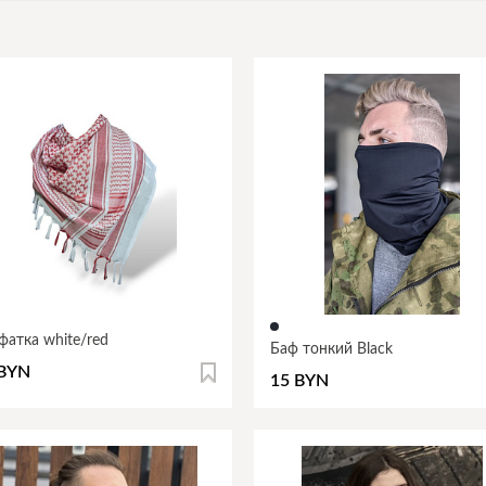
фатка white/red
Баф тонкий Black
 BYN
15 BYN