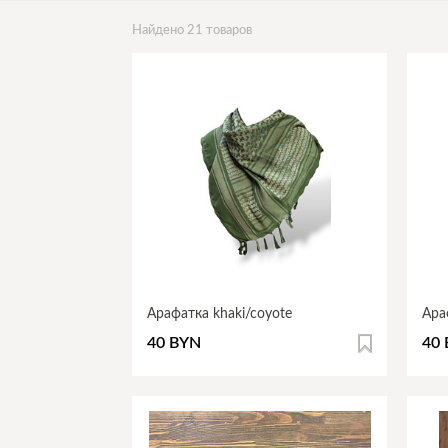
Найдено 21 товаров
Арафатка khaki/coyote
Ара
40 BYN
40