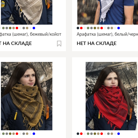
фатка (шемаг), бежевый/койот
Арафатка (шемаг), белый/чер
Т НА СКЛАДЕ
НЕТ НА СКЛАДЕ