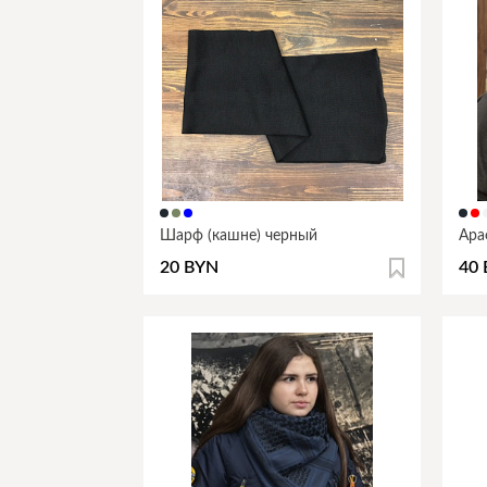
Шарф (кашне) черный
Ара
20 BYN
40