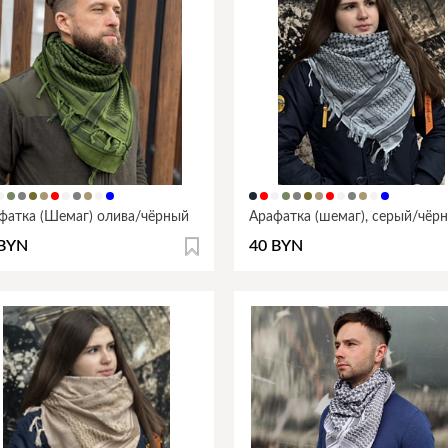
фатка (Шемаг) олива/чёрный
Арафатка (шемаг), серый/чёр
 BYN
40 BYN