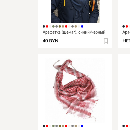
Арафатка (шемаг), синий/черный
Ара
40 BYN
НЕ