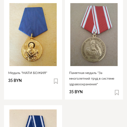
Медаль "МАТИ БОЖИЯ"
Памятная медаль "За
многолетний труд в системе
35 BYN
здравоохранения"
35 BYN