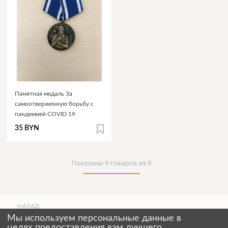
Памятная медаль За
самоотверженную борьбу с
пандемией COVID 19
35 BYN
Показаны
9
товаров из
9
НАЗАД
ВВЕРХ
Мы используем персональные данные в
СТРАНИЦЫ
целях предоставления вам лучшего