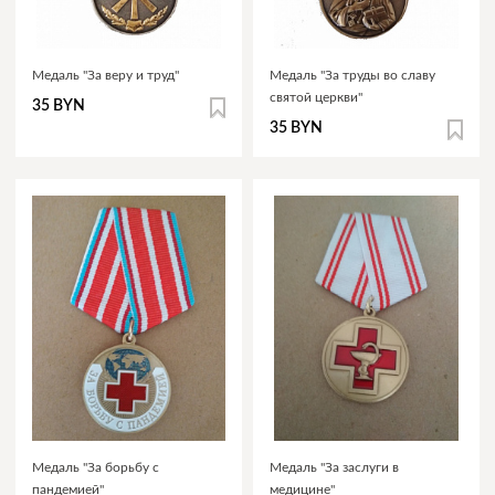
Медаль "За веру и труд"
Медаль "За труды во славу
святой церкви"
35 BYN
35 BYN
Медаль "За борьбу с
Медаль "За заслуги в
пандемией"
медицине"