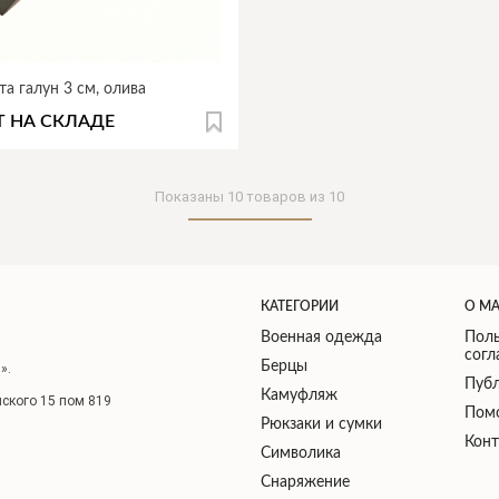
та галун 3 см, олива
Т НА СКЛАДЕ
Показаны
10
товаров из
10
КАТЕГОРИИ
О М
Военная одежда
Поль
сог
Берцы
».
Публ
Камуфляж
нского 15 пом 819
Пом
Рюкзаки и сумки
Кон
Символика
Снаряжение