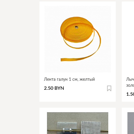
Лента галун 1 см, желтый
Лыч
зол
2.50 BYN
1.5