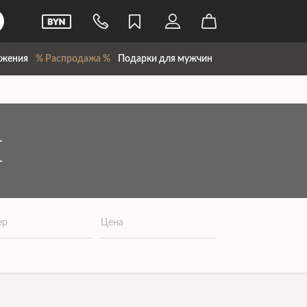
жения
% Распродажа %
Подарки для мужчин
И
ер
Цена