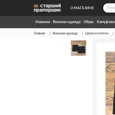
О МАГАЗИНЕ
ДОСТАВКА
Новинки
Военная одежда
Обувь
Камуфляж
КОНТАКТЫ
Главная
Военная одежда
Шали и платки
НАПИСАТЬ НАМ
ТАБЛИЦА РАЗМЕРОВ
ГАРАНТИЯ
СПОСОБЫ ОПЛАТЫ