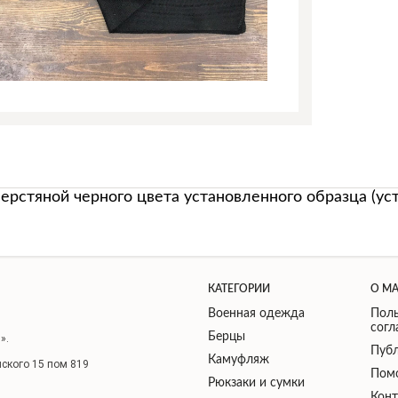
рстяной черного цвета установленного образца (уст
КАТЕГОРИИ
О М
Военная одежда
Поль
сог
Берцы
».
Публ
Камуфляж
нского 15 пом 819
Пом
Рюкзаки и сумки
Кон