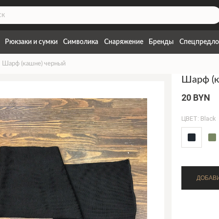
Рюкзаки и сумки
Символика
Снаряжение
Бренды
Спецпредло
Шарф (кашне) черный
Шарф (к
20 BYN
ЦВЕТ: Black