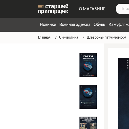
О МАГАЗИНЕ
ДОСТАВКА
Новинки
Военная одежда
Обувь
Камуфляж
КОНТАКТЫ
Главная
Символика
Шевроны-патчи(юмор)
НАПИСАТЬ НАМ
ТАБЛИЦА РАЗМЕРОВ
ГАРАНТИЯ
СПОСОБЫ ОПЛАТЫ