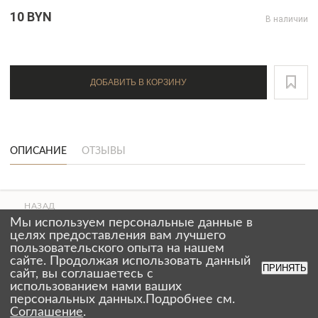
10 BYN
В наличии
ДОБАВИТЬ В КОРЗИНУ
ОПИСАНИЕ
ОТЗЫВЫ
НАЗАД
ВВЕРХ
Мы используем персональные данные в
СТРАНИЦЫ
целях предоставления вам лучшего
пользовательского опыта на нашем
сайте. Продолжая использовать данный
ПРИНЯТЬ
сайт, вы соглашаетесь с
использованием нами ваших
персональных данных.Подробнее см.
prapornato@gmail.com
Соглашение
.