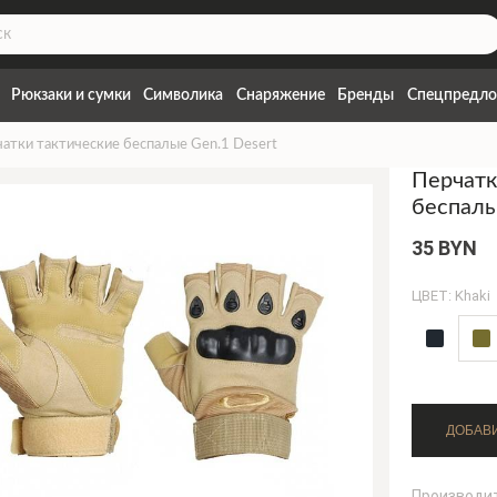
Рюкзаки и сумки
Символика
Снаряжение
Бренды
Спецпредло
атки тактические беспалые Gen.1 Desert
Перчатк
беспалы
35 BYN
ЦВЕТ: Khaki
Производи