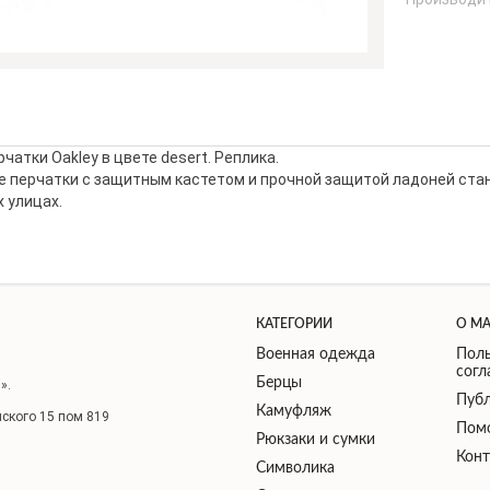
чатки Oakley в цвете desert. Реплика.
е перчатки с защитным кастетом и прочной защитой ладоней ст
 улицах.
КАТЕГОРИИ
О М
Военная одежда
Поль
сог
Берцы
».
Публ
Камуфляж
нского 15 пом 819
Пом
Рюкзаки и сумки
Кон
Символика