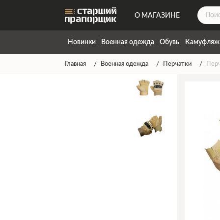
О МАГАЗИНЕ
ДОСТАВКА
Новинки
Военная одежда
Обувь
Камуфляж
КОНТАКТЫ
Главная
Военная одежда
Перчатки
Перч
НАПИСАТЬ НАМ
ТАБЛИЦА РАЗМЕРОВ
ГАРАНТИЯ
СПОСОБЫ ОПЛАТЫ