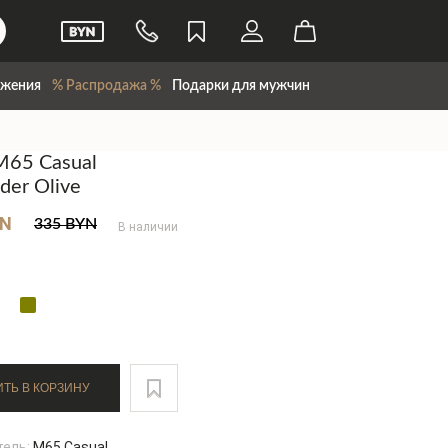
жения
% Распродажа %
Подарки для мужчин
M65 Casual
er Olive
YN
335 BYN
В наличии
ДОБАВИТЬ В КОРЗИНУ
тель:
M65 Casual