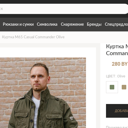
Рюкзаки и сумки
Символика
Снаряжение
Бренды
Спецпредло
Куртка M65 Casual Commander Olive
Куртка 
Command
280 B
ЦВЕТ: Olive
Производи