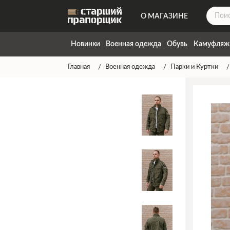
О МАГАЗИНЕ
ДОСТАВКА
Новинки
Военная одежда
Обувь
Камуфляж
КОНТАКТЫ
Главная
Военная одежда
Парки и Куртки
НАПИСАТЬ НАМ
ТАБЛИЦА РАЗМЕРОВ
ГАРАНТИЯ
СПОСОБЫ ОПЛАТЫ