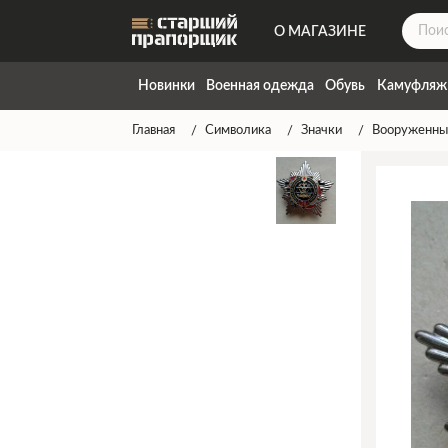
О МАГАЗИНЕ
ДОСТАВКА
Новинки
Военная одежда
Обувь
Камуфляж
КОНТАКТЫ
Главная
Символика
Значки
Вооруженны
НАПИСАТЬ НАМ
ТАБЛИЦА РАЗМЕРОВ
ГАРАНТИЯ
СПОСОБЫ ОПЛАТЫ