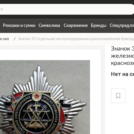
Рюкзаки и сумки
Символика
Снаряжение
Бренды
Спецпредло
х сил
Значок 30 отдельная железнодорожная краснознамённая бригад
Значок 
железн
красноз
Нет на 