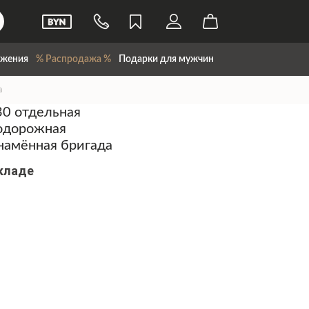
жения
% Распродажа %
Подарки для мужчин
а
30 отдельная
одорожная
намённая бригада
складе