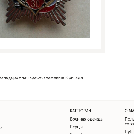
езнодорожная краснознамённая бригада
КАТЕГОРИИ
О М
Военная одежда
Поль
сог
Берцы
».
Публ