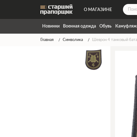
О МАГАЗИНЕ
ДОСТАВКА
Новинки
Военная одежда
Обувь
Камуфляж
КОНТАКТЫ
Главная
Символика
Шеврон 4 танковый бат
НАПИСАТЬ НАМ
ТАБЛИЦА РАЗМЕРОВ
ГАРАНТИЯ
СПОСОБЫ ОПЛАТЫ