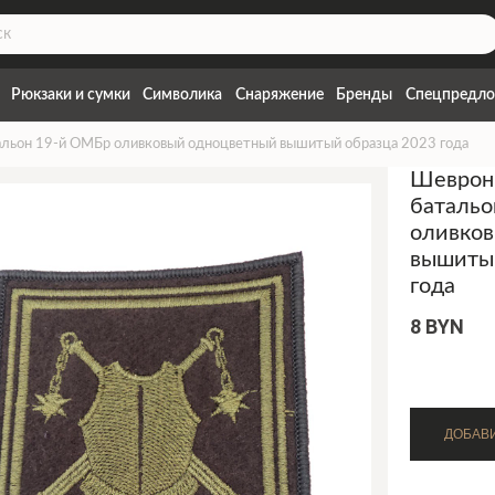
Рюкзаки и сумки
Символика
Снаряжение
Бренды
Спецпредло
альон 19-й ОМБр оливковый одноцветный вышитый образца 2023 года
Шеврон
баталь
оливко
вышиты
года
8 BYN