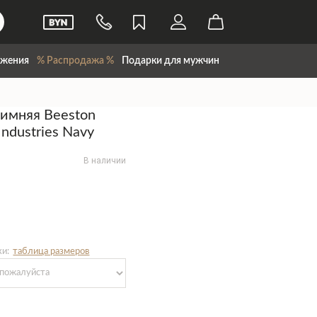
жения
% Распродажа %
Подарки для мужчин
зимняя Beeston
Industries Navy
В наличии
ки:
таблица размеров