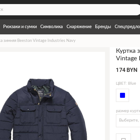
Рюкзаки и сумки
Символика
Снаряжение
Бренды
Спецпредло
а зимняя Beeston Vintage Industries Navy
Куртка 
Vintage 
174 BYN
ЦВЕТ: Blue
размер курт