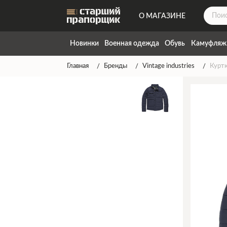
О МАГАЗИНЕ
ДОСТАВКА
Новинки
Военная одежда
Обувь
Камуфляж
КОНТАКТЫ
Главная
Бренды
Vintage industries
Куртк
НАПИСАТЬ НАМ
ТАБЛИЦА РАЗМЕРОВ
ГАРАНТИЯ
СПОСОБЫ ОПЛАТЫ