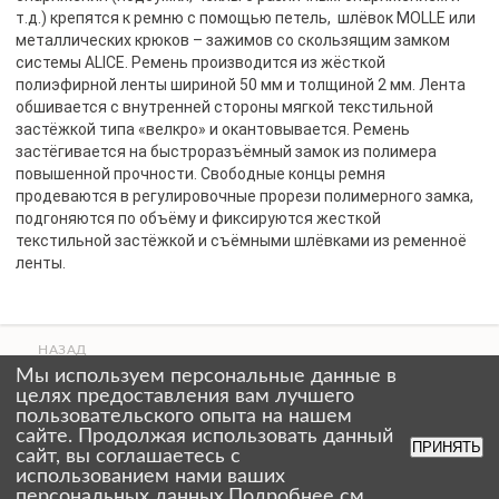
т.д.) крепятся к ремню с помощью петель, шлёвок MOLLE или
металлических крюков – зажимов со скользящим замком
системы АLICE. Ремень производится из жёсткой
полиэфирной ленты шириной 50 мм и толщиной 2 мм. Лента
обшивается с внутренней стороны мягкой текстильной
застёжкой типа «велкро» и окантовывается. Ремень
застёгивается на быстроразъёмный замок из полимера
повышенной прочности. Свободные концы ремня
продеваются в регулировочные прорези полимерного замка,
подгоняются по объёму и фиксируются жесткой
текстильной застёжкой и съёмными шлёвками из ременноё
ленты.
НАЗАД
ВВЕРХ
Мы используем персональные данные в
СТРАНИЦЫ
целях предоставления вам лучшего
пользовательского опыта на нашем
сайте. Продолжая использовать данный
ПРИНЯТЬ
сайт, вы соглашаетесь с
использованием нами ваших
персональных данных.Подробнее см.