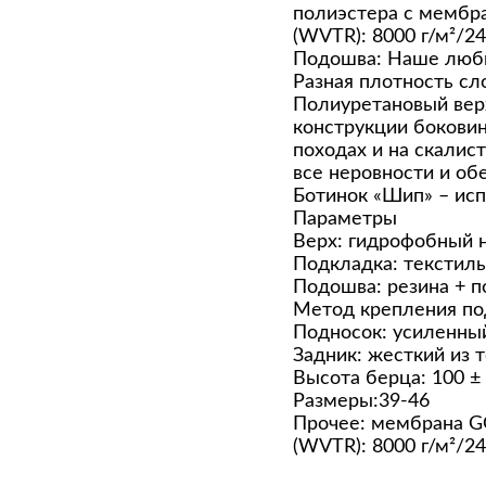
полиэстера с мембр
(WVTR): 8000 г/м²/24
Подошва: Наше любим
Разная плотность сл
Полиуретановый вер
конструкции боковин
походах и на скалис
все неровности и о
Ботинок «Шип» – исп
Параметры
Верх: гидрофобный н
Подкладка: текстиль
Подошва: резина + п
Метод крепления по
Подносок: усиленны
Задник: жесткий из 
Высота берца: 100 ±
Размеры:39-46
Прочее: мембрана G
(WVTR): 8000 г/м²/24