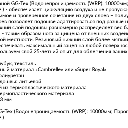
аной GG-Tex (Водонепроницаемость (WRP): 10000мм
ч) - обеспечивает циркуляцию воздуха и не пропускае
ое и проверенное сочетание из двух слоев – полиу
оев позволяет подошве адаптироваться под разные н
хний слой подошвы равномерно распределяет вес б
 - таким образом нога защищена от внешних воздей
той местности. Резиновый нижний слой более мягкий
беспечивать максимальный зацеп на любой поверхно
ользуем свой 25-летний опыт для облегчения ваших
убук, текстиль
ный материал «Cambrelle» или «Super Royal»
олиуретан
дошвы: литьевой
й из термопластического материала
термопластического материала
 3 мм
G-Tex (Водонепроницаемость (WRP): 10000мм; Паро
ч)