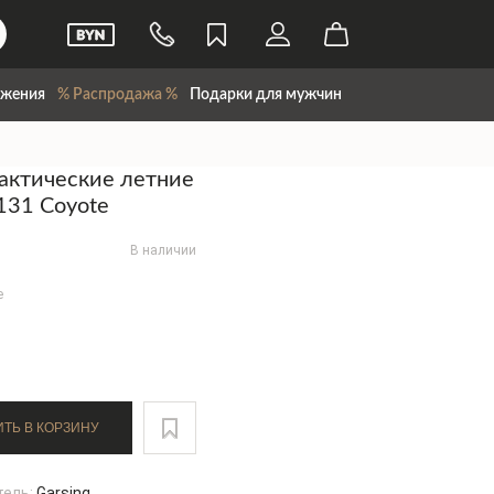
жения
% Распродажа %
Подарки для мужчин
актические летние
 131 Coyote
В наличии
e
ДОБАВИТЬ В КОРЗИНУ
тель:
Garsing