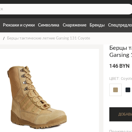
Рюкзаки и сумки
Символика
Снаряжение
Бренды
Спецпредло
Берцы тактические летние Garsing 131 Coyote
Берцы т
Garsing
146 BYN
ЦВЕТ: Coyot
Производи