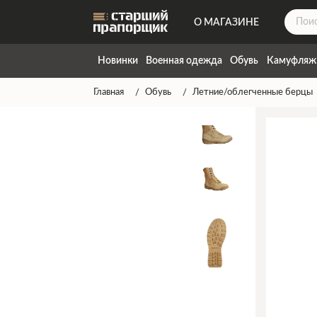
О МАГАЗИНЕ
ДОСТАВКА
Новинки
Военная одежда
Обувь
Камуфляж
КОНТАКТЫ
Главная
Обувь
Летние/облегченные берцы
НАПИСАТЬ НАМ
ТАБЛИЦА РАЗМЕРОВ
ГАРАНТИЯ
СПОСОБЫ ОПЛАТЫ