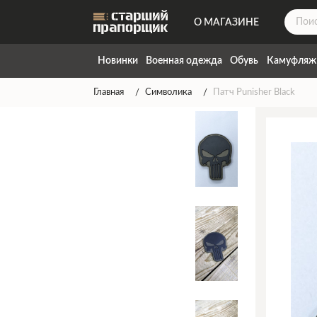
О МАГАЗИНЕ
ДОСТАВКА
Новинки
Военная одежда
Обувь
Камуфляж
КОНТАКТЫ
Главная
Символика
Патч Punisher Black
НАПИСАТЬ НАМ
ТАБЛИЦА РАЗМЕРОВ
ГАРАНТИЯ
СПОСОБЫ ОПЛАТЫ