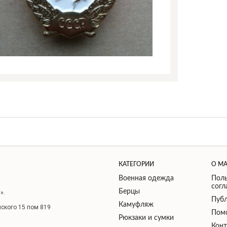
КАТЕГОРИИ
О М
Военная одежда
Поль
сог
Берцы
».
Публ
Камуфляж
нского 15 пом 819
Пом
Рюкзаки и сумки
Кон