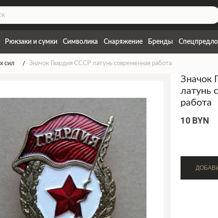
Рюкзаки и сумки
Символика
Снаряжение
Бренды
Спецпредло
х сил
Значок Гвардия СССР латунь современная работа
Значок 
латунь 
работа
10 BYN