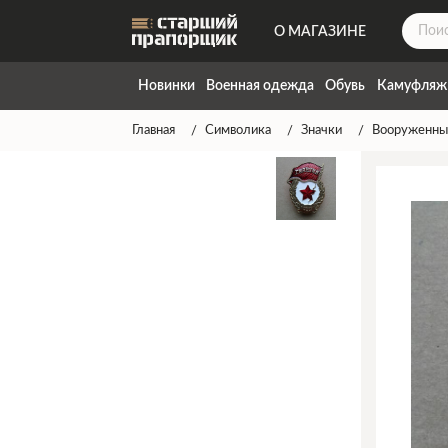
О МАГАЗИНЕ
ДОСТАВКА
Новинки
Военная одежда
Обувь
Камуфляж
КОНТАКТЫ
Главная
Символика
Значки
Вооруженны
НАПИСАТЬ НАМ
ТАБЛИЦА РАЗМЕРОВ
ГАРАНТИЯ
СПОСОБЫ ОПЛАТЫ