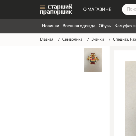
О МАГАЗИНЕ
ДОСТАВКА
Новинки
Военная одежда
Обувь
Камуфляж
КОНТАКТЫ
Главная
Символика
Значки
Спецназ, Ра
НАПИСАТЬ НАМ
ТАБЛИЦА РАЗМЕРОВ
ГАРАНТИЯ
СПОСОБЫ ОПЛАТЫ