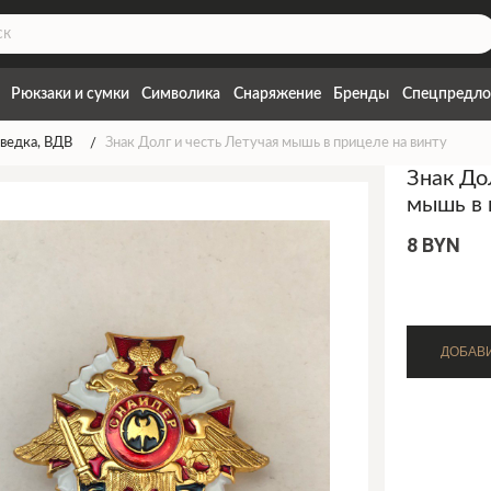
Рюкзаки и сумки
Символика
Снаряжение
Бренды
Спецпредло
зведка, ВДВ
Знак Долг и честь Летучая мышь в прицеле на винту
Знак До
мышь в 
8 BYN