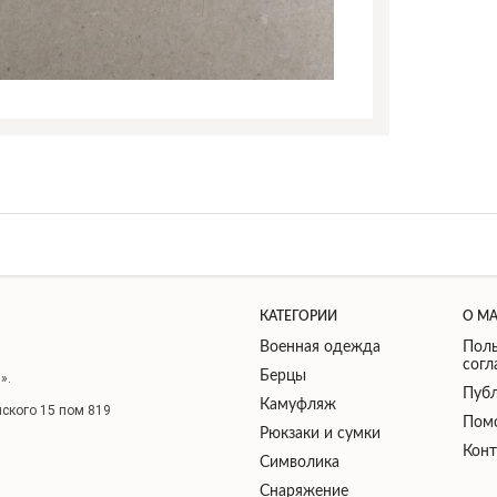
КАТЕГОРИИ
О М
Военная одежда
Поль
сог
Берцы
».
Публ
Камуфляж
нского 15 пом 819
Пом
Рюкзаки и сумки
Кон
Символика
Снаряжение