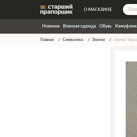
О МАГАЗИНЕ
ДОСТАВКА
Новинки
Военная одежда
Обувь
Камуфляж
КОНТАКТЫ
Главная
Символика
Значки
Значок "Авро
НАПИСАТЬ НАМ
ТАБЛИЦА РАЗМЕРОВ
ГАРАНТИЯ
СПОСОБЫ ОПЛАТЫ