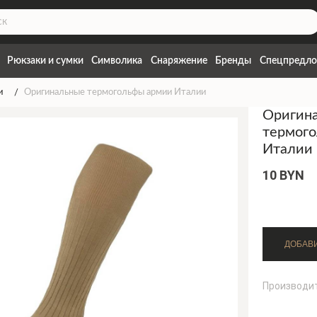
Рюкзаки и сумки
Символика
Снаряжение
Бренды
Спецпредло
и
Оригинальные термогольфы армии Италии
Оригин
термог
Италии
10 BYN
Производи