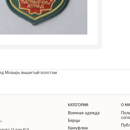
яд Мозырь вышитый золотом
КАТЕГОРИИ
О М
Военная одежда
Поль
сог
Берцы
».
Публ
Камуфляж
нского 15 пом 819