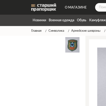
О МАГАЗИНЕ
ДОСТАВКА
Новинки
Военная одежда
Обувь
Камуфляж
КОНТАКТЫ
Главная
Символика
Армейские шевроны
НАПИСАТЬ НАМ
ТАБЛИЦА РАЗМЕРОВ
ГАРАНТИЯ
СПОСОБЫ ОПЛАТЫ