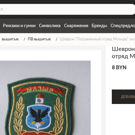
Рюкзаки и сумки
Символика
Снаряжение
Бренды
Спецпредло
вышитые
ПВ вышитые
Шеврон "Пограничный отряд Мозырь" зо
Шеврон
отряд М
8 BYN