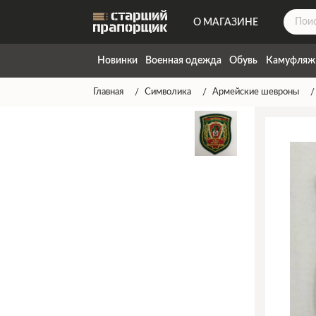
О МАГАЗИНЕ
ДОСТАВКА
Новинки
Военная одежда
Обувь
Камуфляж
КОНТАКТЫ
Главная
Символика
Армейские шевроны
НАПИСАТЬ НАМ
ТАБЛИЦА РАЗМЕРОВ
ГАРАНТИЯ
СПОСОБЫ ОПЛАТЫ