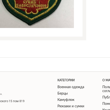
КАТЕГОРИИ
О М
Военная одежда
Поль
сог
Берцы
».
Публ
Камуфляж
нского 15 пом 819
Пом
Рюкзаки и сумки