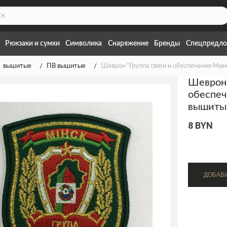
Рюкзаки и сумки
Символика
Снаряжение
Бренды
Спецпредло
вышитые
ПВ вышитые
Шеврон "Группа связи и обеспечения Ми
Шеврон 
обеспеч
вышиты
8 BYN