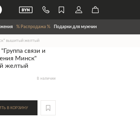
жения
% Распродажа %
Подарки для мужчин
нск" вышитый желтый
"Группа связи и
ения Минск"
й желтый
В наличии
ДОБАВИТЬ В КОРЗИНУ