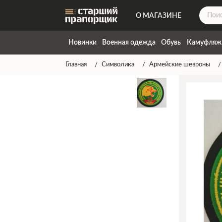
О МАГАЗИНЕ
ДОСТАВКА
Новинки
Военная одежда
Обувь
Камуфляж
КОНТАКТЫ
Главная
Символика
Армейские шевроны
НАПИСАТЬ НАМ
ТАБЛИЦА РАЗМЕРОВ
ГАРАНТИЯ
СПОСОБЫ ОПЛАТЫ