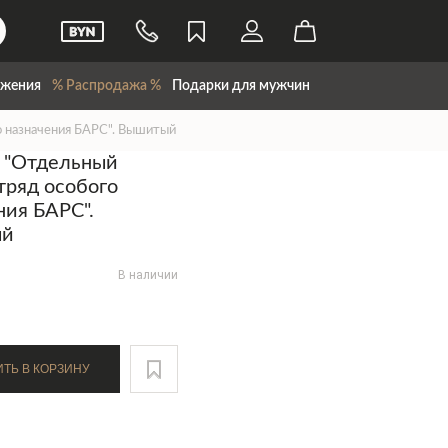
жения
% Распродажа %
Подарки для мужчин
о назначения БАРС". Вышитый
 "Отдельный
тряд особого
ния БАРС".
ый
В наличии
ДОБАВИТЬ В КОРЗИНУ