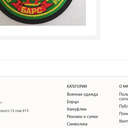
КАТЕГОРИИ
О М
Военная одежда
Поль
сог
Берцы
».
Публ
Камуфляж
нского 15 пом 819
Пом
Рюкзаки и сумки
Кон
Символика