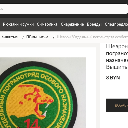
Рюкзаки и сумки
Символика
Снаряжение
Бренды
Спецпредло
вышитые
ПВ вышитые
Шеврон "Отдельный погранотряд особог
Шеврон
пограно
назначе
Вышит
8 BYN