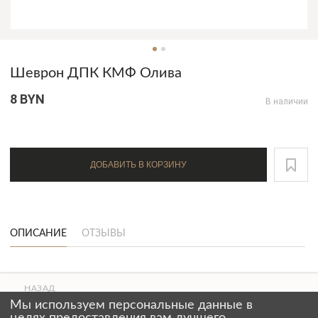
Шеврон ДПК КМФ Олива
8 BYN
В наличии
ДОБАВИТЬ В КОРЗИНУ
ОПИСАНИЕ
ОТЗЫВЫ
НАЗАД
ВВЕРХ
Мы используем персональные данные в
СТРАНИЦЫ