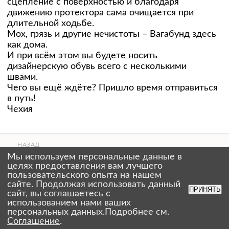
сцепление с поверхностью и благодаря
движению протектора сама очищается при
длительной ходьбе.
Мох, грязь и другие нечистоты – Вагабунд здесь
как дома.
И при всём этом вы будете носить
дизайнерскую обувь всего с несколькими
швами.
Чего вы ещё ждёте? Пришло время отправиться
в путь!
Чехия
НАЗАД
ВВЕРХ
Мы используем персональные данные в
СТРАНИЦЫ
целях предоставления вам лучшего
пользовательского опыта на нашем
сайте. Продолжая использовать данный
ПРИНЯТЬ
сайт, вы соглашаетесь с
использованием нами ваших
персональных данных.Подробнее см.
prapornato@gmail.com
Соглашение
.