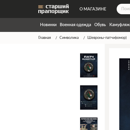
О МАГАЗИНЕ
ДОСТАВКА
Новинки
Военная одежда
Обувь
Камуфляж
КОНТАКТЫ
Главная
Символика
Шевроны-патчи(юмор)
НАПИСАТЬ НАМ
ТАБЛИЦА РАЗМЕРОВ
ГАРАНТИЯ
СПОСОБЫ ОПЛАТЫ