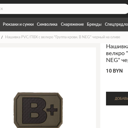
Рюкзаки и сумки
Символика
Снаряжение
Бренды
Спецпредло
Нашивка PVC/ПВХ с велкро "Группа крови. B NEG" черный на оливе
Нашивк
велкро 
NEG" че
10 BYN