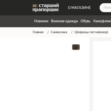
О МАГАЗИНЕ
ДОСТАВКА
Новинки
Военная одежда
Обувь
Камуфляж
КОНТАКТЫ
Главная
Символика
Шевроны-патчи(юмор)
НАПИСАТЬ НАМ
ТАБЛИЦА РАЗМЕРОВ
ГАРАНТИЯ
СПОСОБЫ ОПЛАТЫ