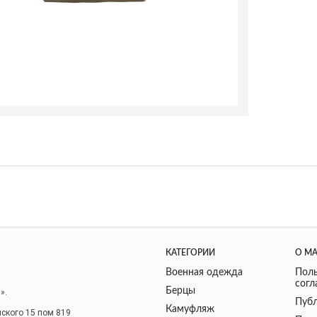
КАТЕГОРИИ
О М
Военная одежда
Поль
сог
Берцы
».
Публ
Камуфляж
нского 15 пом 819