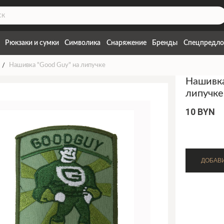
Рюкзаки и сумки
Символика
Снаряжение
Бренды
Спецпредло
Нашивка "Good Guy" на липучке
Нашивка
липучке
10 BYN