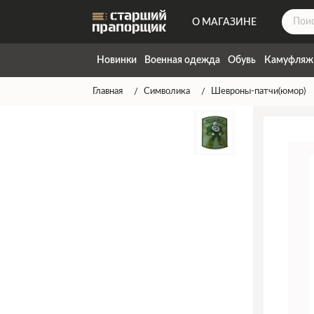
О МАГАЗИНЕ
ДОСТАВКА
Новинки
Военная одежда
Обувь
Камуфляж
КОНТАКТЫ
Главная
Символика
Шевроны-патчи(юмор)
НАПИСАТЬ НАМ
ТАБЛИЦА РАЗМЕРОВ
ГАРАНТИЯ
СПОСОБЫ ОПЛАТЫ