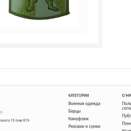
КАТЕГОРИИ
О М
Военная одежда
Поль
сог
Берцы
».
Публ
Камуфляж
нского 15 пом 819
Пом
Рюкзаки и сумки