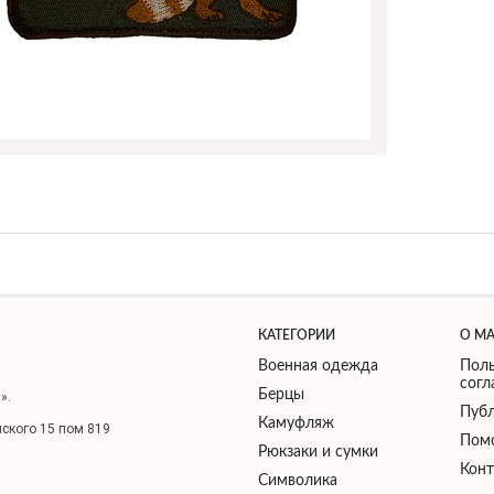
КАТЕГОРИИ
О М
Военная одежда
Поль
сог
Берцы
».
Публ
Камуфляж
нского 15 пом 819
Пом
Рюкзаки и сумки
Кон
Символика