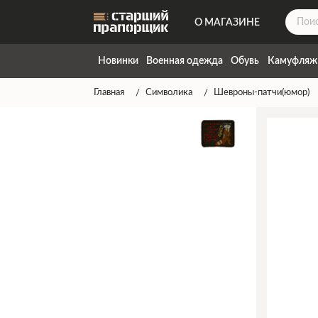
О МАГАЗИНЕ
ДОСТАВКА
Новинки
Военная одежда
Обувь
Камуфляж
КОНТАКТЫ
Главная
Символика
Шевроны-патчи(юмор)
НАПИСАТЬ НАМ
ТАБЛИЦА РАЗМЕРОВ
ГАРАНТИЯ
СПОСОБЫ ОПЛАТЫ