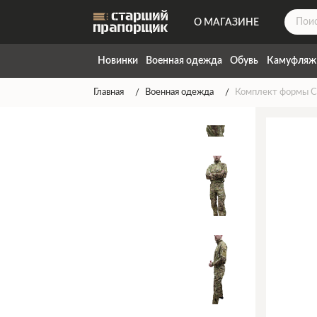
О МАГАЗИНЕ
ДОСТАВКА
Новинки
Военная одежда
Обувь
Камуфляж
КОНТАКТЫ
Главная
Военная одежда
Комплект формы Co
НАПИСАТЬ НАМ
ТАБЛИЦА РАЗМЕРОВ
ГАРАНТИЯ
СПОСОБЫ ОПЛАТЫ