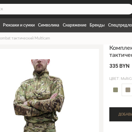
Рюкзаки и сумки
Символика
Снаряжение
Бренды
Спецпредло
mbat тактический Multicam
Компле
тактиче
335 BYN
ЦВЕТ: Multi