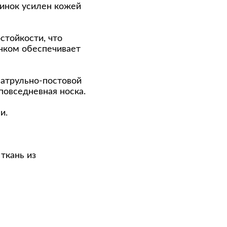
тинок усилен кожей
стойкости, что
нком обеспечивает
патрульно-постовой
повседневная носка.
и.
ткань из