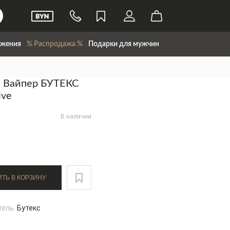
жения
% Распродажа %
Подарки для мужчин
и Вайпер БУТЕКС
ive
В наличии
ДОБАВИТЬ В КОРЗИНУ
тель:
Бутекс