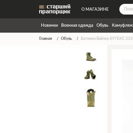
О МАГАЗИНЕ
ДОСТАВКА
Новинки
Военная одежда
Обувь
Камуфляж
КОНТАКТЫ
Главная
Обувь
Ботинки Вайпер БУТЕКС 2332
НАПИСАТЬ НАМ
ТАБЛИЦА РАЗМЕРОВ
ГАРАНТИЯ
СПОСОБЫ ОПЛАТЫ