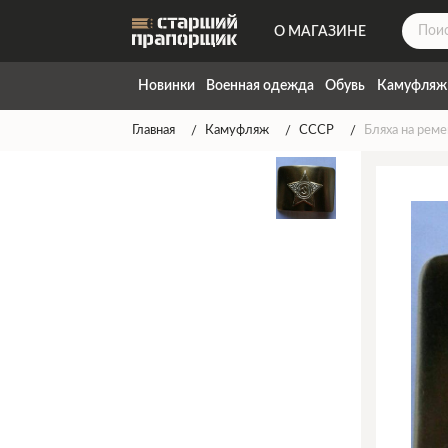
О МАГАЗИНЕ
ДОСТАВКА
Новинки
Военная одежда
Обувь
Камуфляж
КОНТАКТЫ
Главная
Камуфляж
СССР
Бляха на рем
НАПИСАТЬ НАМ
ТАБЛИЦА РАЗМЕРОВ
ГАРАНТИЯ
СПОСОБЫ ОПЛАТЫ