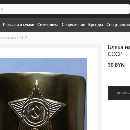
Рюкзаки и сумки
Символика
Снаряжение
Бренды
Спецпредло
ень Звезда СССР
Бляха н
СССР
30 BYN