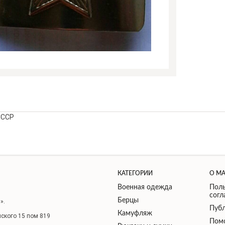
СССР
КАТЕГОРИИ
О М
Военная одежда
Поль
сог
Берцы
».
Публ
Камуфляж
нского 15 пом 819
Пом