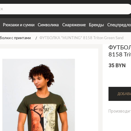
Рюкзаки и сумки
Символика
Снаряжение
Бренды
Спецпредло
болки с принтами
ФУТБОЛКА "HUNTING" 8158 Triton Green Sand
ФУТБОЛ
8158 Tr
35 BYN
Производи