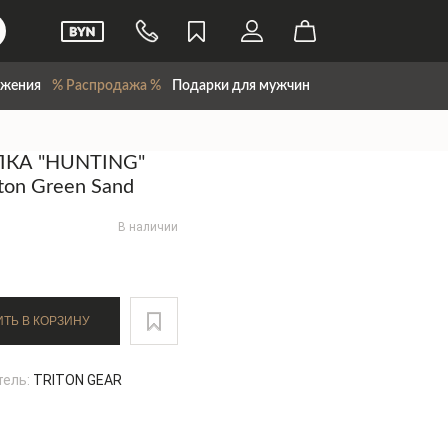
жения
% Распродажа %
Подарки для мужчин
КА "HUNTING"
iton Green Sand
В наличии
ДОБАВИТЬ В КОРЗИНУ
тель:
TRITON GEAR