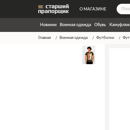
О МАГАЗИНЕ
ДОСТАВКА
Новинки
Военная одежда
Обувь
Камуфляж
КОНТАКТЫ
Главная
Военная одежда
Футболки
Фут
НАПИСАТЬ НАМ
ТАБЛИЦА РАЗМЕРОВ
ГАРАНТИЯ
СПОСОБЫ ОПЛАТЫ