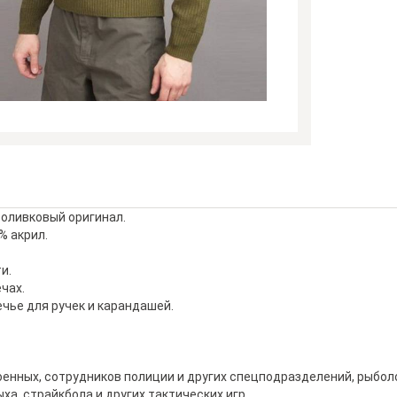
 оливковый оригинал.
% акрил.
и.
ечах.
ечье для ручек и карандашей.
енных, сотрудников полиции и других спецподразделений, рыболо
ха, страйкбола и других тактических игр.