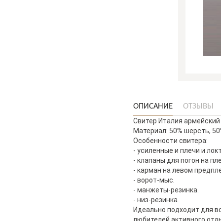
ОПИСАНИЕ
ОТЗЫВЫ
Свитер Италия армейский
Материал: 50% шерсть, 50
Особенности свитера:
- усиленные и плечи и локт
- клапаны для погон на пл
- карман на левом предпл
- ворот-мыс.
- манжеты-резинка.
- низ-резинка.
Идеально подходит для во
любителей активного отды