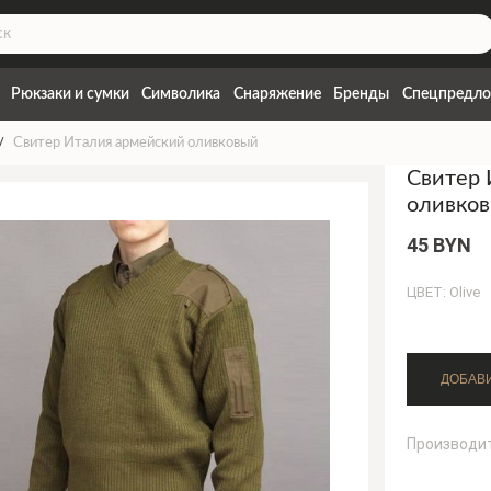
Рюкзаки и сумки
Символика
Снаряжение
Бренды
Спецпредло
Свитер Италия армейский оливковый
Свитер 
оливко
45 BYN
ЦВЕТ: Olive
Производи