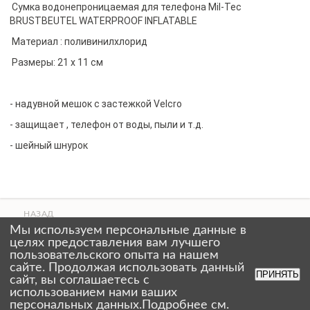
Сумка водонепроницаемая для телефона Mil-Tec
BRUSTBEUTEL WATERPROOF INFLATABLE
Материал : поливинилхлорид
Размеры: 21 х 11 см
- надувной мешок с застежкой Velcro
- защищает , телефон от воды, пыли и т.д.
- шейный шнурок
НАЗАД
ВВЕРХ
Мы используем персональные данные в
СТРАНИЦЫ
целях предоставления вам лучшего
пользовательского опыта на нашем
сайте. Продолжая использовать данный
ПРИНЯТЬ
сайт, вы соглашаетесь с
использованием нами ваших
персональных данных.Подробнее см.