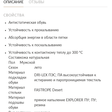
ОПИСАНИЕ
ОТЗЫВЫ
СВОЙСТВА
Антистатическая обувь
Устойчивость к прокалыванию
Абсорбция энергии в области пятки
Устойчивость к поскальзыванию
Устойчивость к контактному теплу до 300 °C
Состав
кожа натуральная
Пол
Мужской
Сезон
лето
Материал
DRI-LEX ПЭС; ПА высокоустойчивая к
подкладки
истиранию и паропроницаемая текстиль
обуви
Материал
FASTROPE Desert
стельки
Материал
прямое напыление EXPLORER ПУ; ПУ;
подошвы
резина
обуви