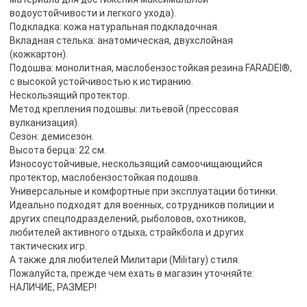
водоустойчивости и легкого ухода).
Подкладка: кожа натуральная подкладочная.
Вкладная стелька: анатомическая, двухслойная
(кожкартон).
Подошва: монолитная, маслобензостойкая резина FARADEI®,
с высокой устойчивостью к истиранию.
Нескользящий протектор.
Метод крепления подошвы: литьевой (прессовая
вулканизация).
Сезон: демисезон.
Высота берца: 22 см.
Износоустойчивые, нескользящий самоочищающийся
протектор, маслобензостойкая подошва.
Универсальные и комфортные при эксплуатации ботинки.
Идеально подходят для военных, сотрудников полиции и
других спецподразделений, рыболовов, охотников,
любителей активного отдыха, страйкбола и других
тактических игр.
А также для любителей Милитари (Military) стиля.
Пожалуйста, прежде чем ехать в магазин уточняйте:
НАЛИЧИЕ, РАЗМЕР!