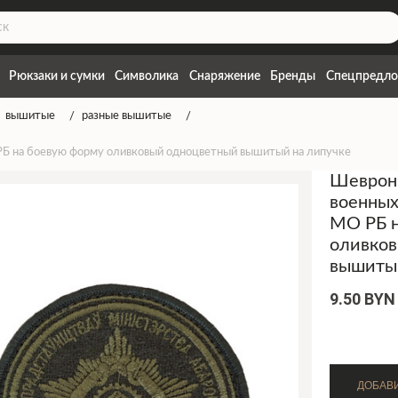
Рюкзаки и сумки
Символика
Снаряжение
Бренды
Спецпредло
вышитые
разные вышитые
РБ на боевую форму оливковый одноцветный вышитый на липучке
Шеврон
военных
МО РБ 
оливко
вышитый
9.50 BYN