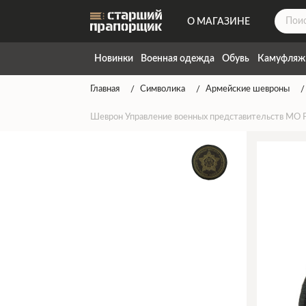
О МАГАЗИНЕ
ДОСТАВКА
Новинки
Военная одежда
Обувь
Камуфляж
КОНТАКТЫ
Главная
Символика
Армейские шевроны
НАПИСАТЬ НАМ
Шеврон Управление военных представительств МО 
ТАБЛИЦА РАЗМЕРОВ
ГАРАНТИЯ
СПОСОБЫ ОПЛАТЫ