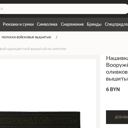
Рюкзаки и сумки
Символика
Снаряжение
Бренды
Спецпредло
полоски войсковые вышитые
овый одноцветный вышитый на липучке
Нашивка
Вооруж
оливко
вышитый
6 BYN