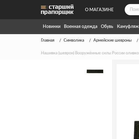
О МАГАЗИНЕ
ДОСТАВКА
Новинки
Военная одежда
Обувь
Камуфляж
КОНТАКТЫ
Главная
Символика
Армейские шевроны
НАПИСАТЬ НАМ
Нашивка (шеврон) Вооружённые силы России оливк
ТАБЛИЦА РАЗМЕРОВ
ГАРАНТИЯ
СПОСОБЫ ОПЛАТЫ