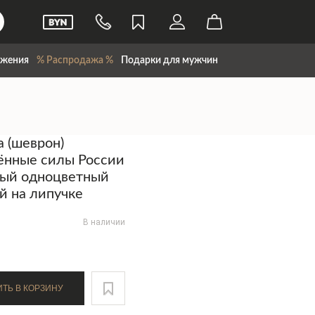
жения
% Распродажа %
Подарки для мужчин
 (шеврон)
ённые силы России
вый одноцветный
 на липучке
В наличии
ДОБАВИТЬ В КОРЗИНУ