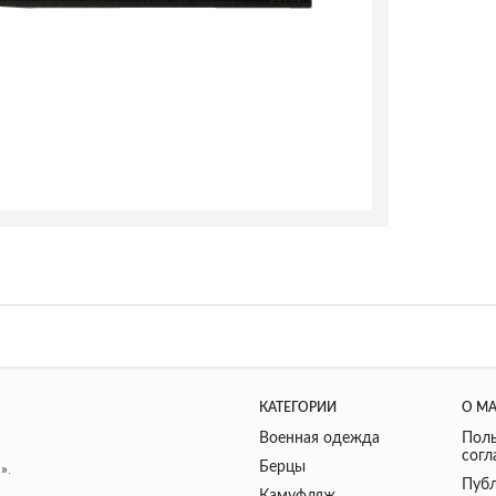
КАТЕГОРИИ
О М
Военная одежда
Поль
сог
Берцы
».
Публ
Камуфляж