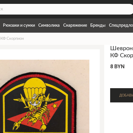
Рюкзаки и сумки
Символика
Снаряжение
Бренды
Спецпредло
 КФ Скорпион
Шеврон
КФ Ско
8 BYN