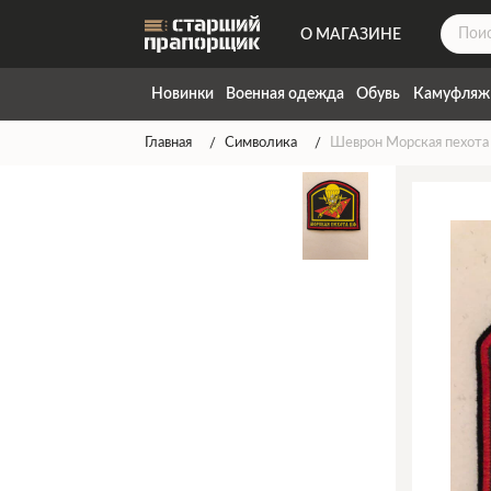
О МАГАЗИНЕ
ДОСТАВКА
Новинки
Военная одежда
Обувь
Камуфляж
КОНТАКТЫ
Главная
Символика
Шеврон Морская пехота
НАПИСАТЬ НАМ
ТАБЛИЦА РАЗМЕРОВ
ГАРАНТИЯ
СПОСОБЫ ОПЛАТЫ