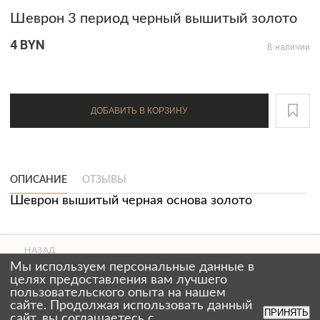
Шеврон 3 период черный вышитый золото
4 BYN
В наличии
ДОБАВИТЬ В КОРЗИНУ
ОПИСАНИЕ
ОТЗЫВЫ
Шеврон вышитый черная основа золото
НАЗАД
ВВЕРХ
Мы используем персональные данные в
СТРАНИЦЫ
целях предоставления вам лучшего
пользовательского опыта на нашем
сайте. Продолжая использовать данный
ПРИНЯТЬ
сайт, вы соглашаетесь с