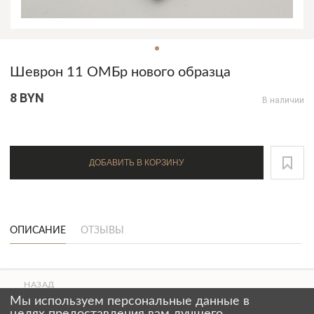
Шеврон 11 ОМБр нового образца
8 BYN
В наличии
ДОБАВИТЬ В КОРЗИНУ
ОПИСАНИЕ
ОТЗЫВЫ
НАЗАД
ВВЕРХ
Мы используем персональные данные в
СТРАНИЦЫ