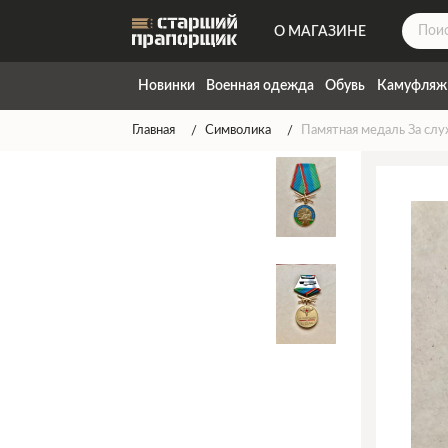
О МАГАЗИНЕ
ДОСТАВКА
Новинки
Военная одежда
Обувь
Камуфляж
КОНТАКТЫ
Главная
Символика
Памятная медаль За слу
НАПИСАТЬ НАМ
ТАБЛИЦА РАЗМЕРОВ
ГАРАНТИЯ
СПОСОБЫ ОПЛАТЫ