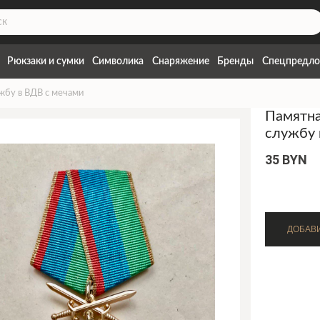
Рюкзаки и сумки
Символика
Снаряжение
Бренды
Спецпредло
жбу в ВДВ с мечами
Памятна
службу 
35 BYN