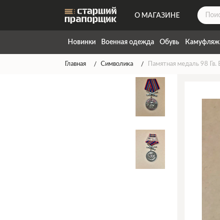
О МАГАЗИНЕ
ДОСТАВКА
Новинки
Военная одежда
Обувь
Камуфляж
КОНТАКТЫ
Главная
Символика
Памятная медаль 98 Гв.
НАПИСАТЬ НАМ
ТАБЛИЦА РАЗМЕРОВ
ГАРАНТИЯ
СПОСОБЫ ОПЛАТЫ