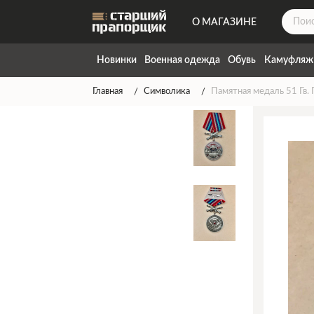
О МАГАЗИНЕ
ДОСТАВКА
Новинки
Военная одежда
Обувь
Камуфляж
КОНТАКТЫ
Главная
Символика
Памятная медаль 51 Гв.
НАПИСАТЬ НАМ
ТАБЛИЦА РАЗМЕРОВ
ГАРАНТИЯ
СПОСОБЫ ОПЛАТЫ