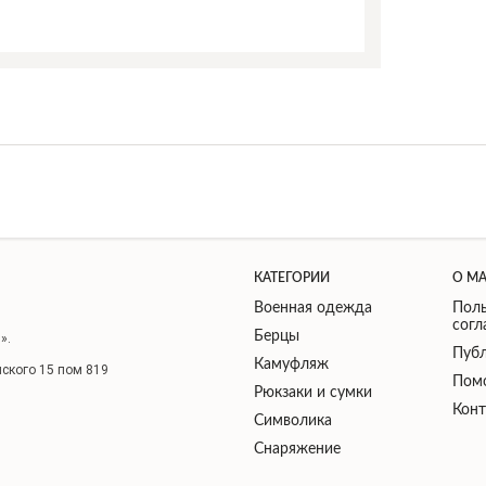
КАТЕГОРИИ
О М
Военная одежда
Поль
сог
Берцы
».
Публ
Камуфляж
нского 15 пом 819
Пом
Рюкзаки и сумки
Кон
Символика
Снаряжение