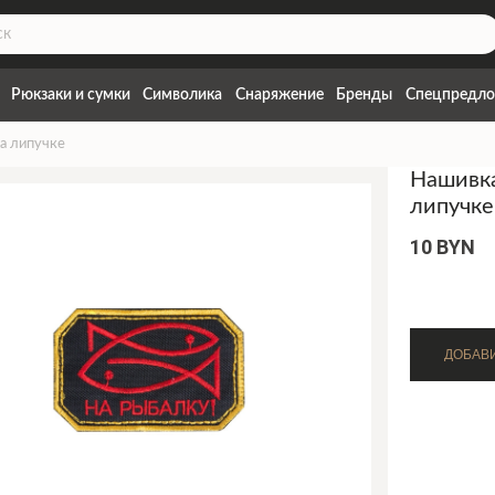
Рюкзаки и сумки
Символика
Снаряжение
Бренды
Спецпредло
а липучке
Нашивка
липучке
10 BYN