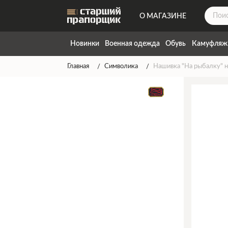
О МАГАЗИНЕ
ДОСТАВКА
Новинки
Военная одежда
Обувь
Камуфляж
КОНТАКТЫ
Главная
Символика
Нашивка "На рыбалку" н
НАПИСАТЬ НАМ
ТАБЛИЦА РАЗМЕРОВ
ГАРАНТИЯ
СПОСОБЫ ОПЛАТЫ