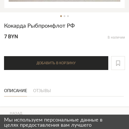
Кокарда Рыбпромфлот РФ
7 BYN
В наличии
ДОБАВИТЬ В КОРЗИНУ
ОПИСАНИЕ
ОТЗЫВЫ
НАЗАД
ВВЕРХ
Мы используем персональные данные в
СТРАНИЦЫ
целях предоставления вам лучшего