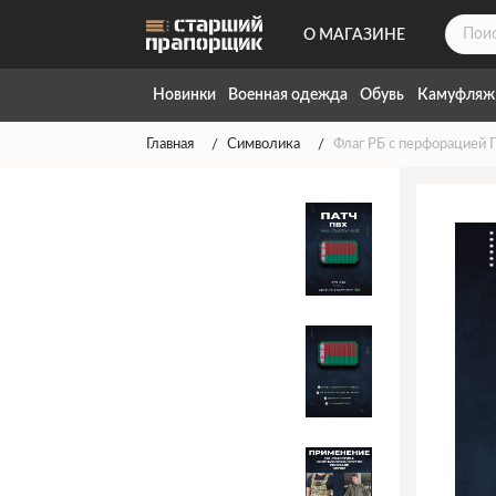
О МАГАЗИНЕ
ДОСТАВКА
Новинки
Военная одежда
Обувь
Камуфляж
КОНТАКТЫ
Главная
Символика
Флаг РБ с перфорацией 
НАПИСАТЬ НАМ
ТАБЛИЦА РАЗМЕРОВ
ГАРАНТИЯ
СПОСОБЫ ОПЛАТЫ