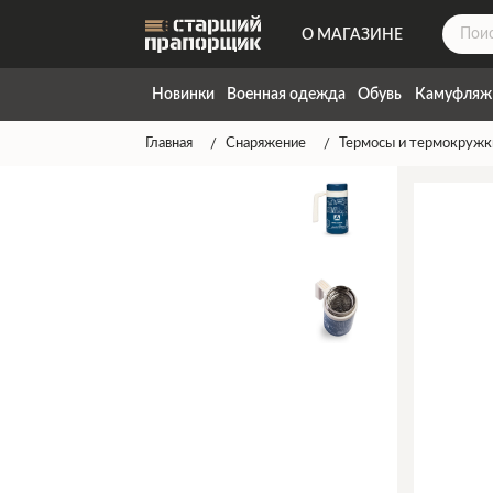
О МАГАЗИНЕ
ДОСТАВКА
Новинки
Военная одежда
Обувь
Камуфляж
КОНТАКТЫ
Главная
Снаряжение
Термосы и термокружк
НАПИСАТЬ НАМ
ТАБЛИЦА РАЗМЕРОВ
ГАРАНТИЯ
СПОСОБЫ ОПЛАТЫ