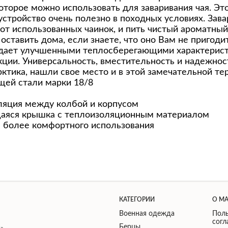
которое можно использовать для заваривания чая. Э
устройство очень полезно в походных условиях. Зава
 от использованных чаинок, и пить чистый ароматный
оставить дома, если знаете, что оно Вам не пригоди
дает улучшенными теплосберегающими характерист
ции. Универсальность, вместительность и надежност
ктика, нашли свое место и в этой замечательной те
щей стали марки 18/8
ляция между колбой и корпусом
аяся крышка с теплоизоляционным материалом
я более комфортного использования
КАТЕГОРИИ
О М
Военная одежда
Поль
сог
Берцы