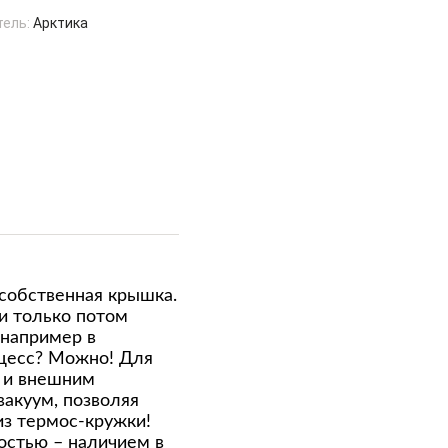
тель:
Арктика
 собственная крышка.
 и только потом
 например в
оцесс? Можно! Для
й и внешним
акуум, позволяя
из термос-кружки!
остью – наличием в