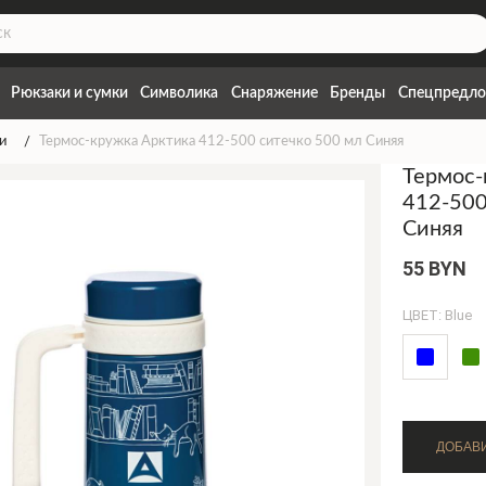
Рюкзаки и сумки
Символика
Снаряжение
Бренды
Спецпредло
и
Термос-кружка Арктика 412-500 ситечко 500 мл Синяя
Термос-
412-500
Синяя
55 BYN
ЦВЕТ: Blue