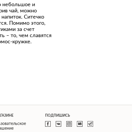
то небольшое и
рив чай, можно
 напиток. Ситечко
тся. Помимо этого,
иками за счет
ь – то, чем славятся
рмос-кружке.
АГАЗИНЕ
ПОДПИШИСЬ
зовательское
лашение